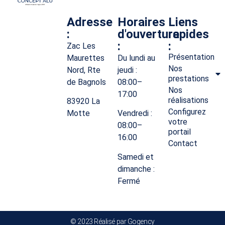
Adresse
Horaires
Liens
:
d'ouverture
rapides
:
:
Zac Les
Présentation
Maurettes
Du lundi au
Nos
Nord, Rte
jeudi :
prestations
de Bagnols
08:00–
Nos
17:00
réalisations
83920 La
Configurez
Motte
Vendredi :
votre
08:00–
portail
16:00
Contact
Samedi et
dimanche :
Fermé
© 2023 Réalisé par Gogency