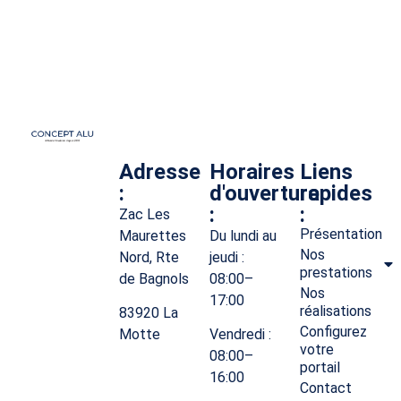
Adresse
Horaires
Liens
:
d'ouverture
rapides
:
:
Zac Les
Présentation
Maurettes
Du lundi au
Nos
Nord, Rte
jeudi :
prestations
de Bagnols
08:00–
Nos
17:00
réalisations
83920 La
Configurez
Motte
Vendredi :
votre
08:00–
portail
16:00
Contact