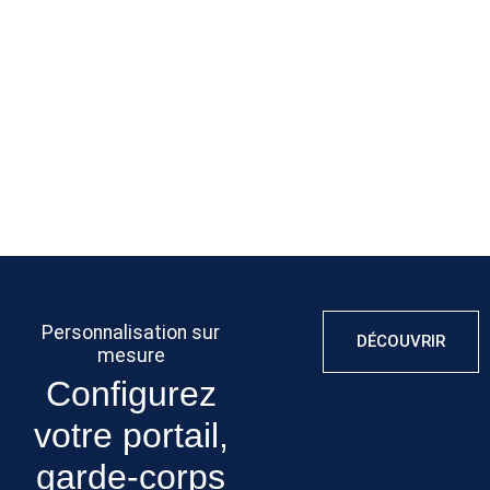
vente pour
garantie de
répondre à vos
résoudre tout
qualité pour
attentes.
problème
assurer leur
éventuel et
durabilité.
assurer votre
tranquillité
d’esprit.
Personnalisation sur
DÉCOUVRIR
mesure
Configurez
votre portail,
garde-corps