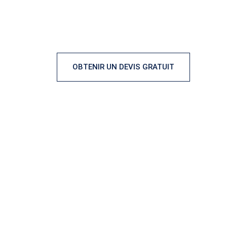
CONCEPT ALU - Spécialiste de la 
Pergola bioc
OBTENIR UN DEVIS GRATUIT
CO