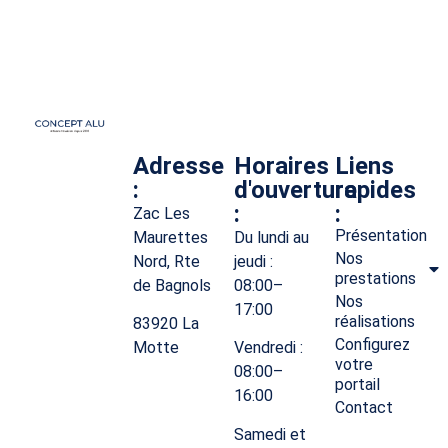
Adresse
Horaires
Liens
:
d'ouverture
rapides
:
:
Zac Les
Présentation
Maurettes
Du lundi au
Nos
Nord, Rte
jeudi :
prestations
de Bagnols
08:00–
Nos
17:00
réalisations
83920 La
Configurez
Motte
Vendredi :
votre
08:00–
portail
16:00
Contact
Samedi et