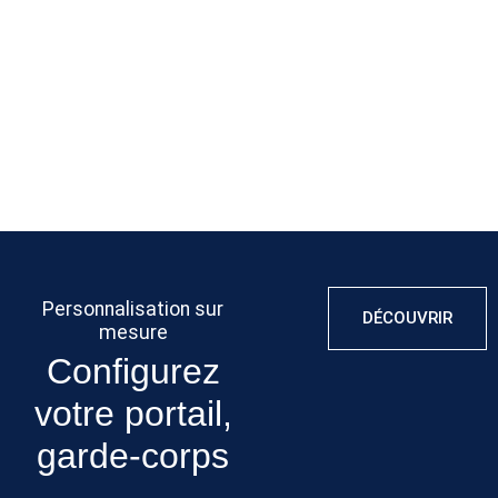
résoudre tout
qualité pour
attentes.
problème
assurer leur
éventuel et
durabilité.
assurer votre
tranquillité
d’esprit.
Personnalisation sur
DÉCOUVRIR
mesure
Configurez
votre portail,
garde-corps