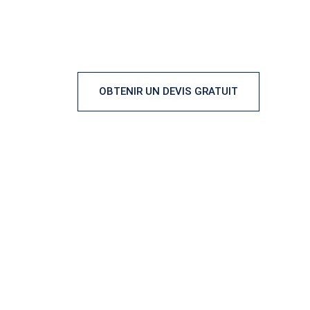
CONCEPT ALU - Spécialiste de la 
Rénovation 
OBTENIR UN DEVIS GRATUIT
CO