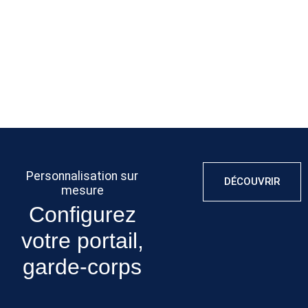
qualité pour
attentes.
problème
assurer leur
éventuel et
durabilité.
assurer votre
tranquillité
d’esprit.
Personnalisation sur
DÉCOUVRIR
mesure
Configurez
votre portail,
garde-corps