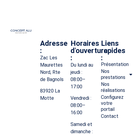
Adresse
Horaires
Liens
:
d'ouverture
rapides
:
:
Zac Les
Présentation
Maurettes
Du lundi au
Nos
Nord, Rte
jeudi :
prestations
de Bagnols
08:00–
Nos
17:00
réalisations
83920 La
Configurez
Motte
Vendredi :
votre
08:00–
portail
16:00
Contact
Samedi et
dimanche :